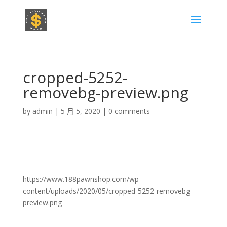
cropped-5252-
removebg-preview.png
by
admin
|
5 月 5, 2020
|
0 comments
https://www.188pawnshop.com/wp-
content/uploads/2020/05/cropped-5252-removebg-
preview.png