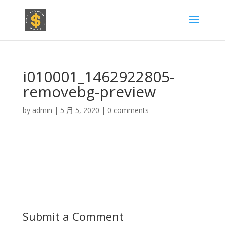
i010001_1462922805-
removebg-preview
by
admin
|
5 月 5, 2020
|
0 comments
Submit a Comment