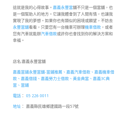
這就是我的心得故事。
嘉義永豐當
舖不只是一個當舖，也
是一個幫助人的地方。它讓我體會到了人間有情，也讓我
實現了我的夢想。如果你也有類似的困境或願望，不妨去
永豐當舖
看看，只要您有一台機車可辦理
機車借款
，或者
您有汽車就能辦
汽車借款
或許你也會找到你的解決方案和
幸福。
店名:嘉義永豐當舖
嘉義當鋪永豐當舖-當鋪推薦、嘉義汽車借款、嘉義機車借
款、嘉義借錢、嘉義勞力士借款、黃金典當、嘉義3C典
當、當鋪
電話
：
05 226 0011
地址
： 嘉義縣民雄鄉建國路一段57號