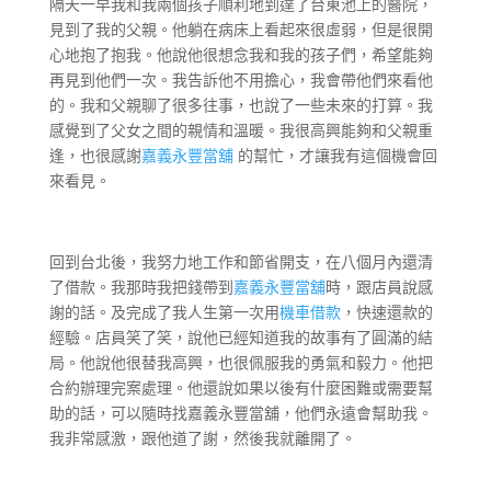
隔天一早我和我兩個孩子順利地到達了台東池上的醫院，
見到了我的父親。他躺在病床上看起來很虛弱，但是很開
心地抱了抱我。他說他很想念我和我的孩子們，希望能夠
再見到他們一次。我告訴他不用擔心，我會帶他們來看他
的。我和父親聊了很多往事，也說了一些未來的打算。我
感覺到了父女之間的親情和溫暖。我很高興能夠和父親重
逢，也很感謝
嘉義永豐當舖
的幫忙，才讓我有這個機會回
來看見。
回到台北後，我努力地工作和節省開支，在八個月內還清
了借款。我那時我把錢帶到
嘉義永豐當舖
時，跟店員說感
謝的話。及完成了我人生第一次用
機車借款
，快速還款的
經驗。店員笑了笑，說他已經知道我的故事有了圓滿的結
局。他說他很替我高興，也很佩服我的勇氣和毅力。他把
合約辦理完案處理。他還說如果以後有什麼困難或需要幫
助的話，可以隨時找嘉義永豐當舖，他們永遠會幫助我。
我非常感激，跟他道了謝，然後我就離開了。