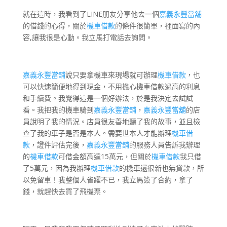
就在這時，我看到了LINE朋友分享他去一個
嘉義永豐當舖
的借錢的心得，關於
機車借款
的條件很簡單，裡面寫的內
容,讓我很是心動。我立馬打電話去詢問。
嘉義永豐當舖
說只要拿機車來現場就可辦理
機車借款
，也
可以快速簡便地得到現金，不用擔心機車借款過高的利息
和手續費。我覺得這是一個好辦法，於是我決定去試試
看。我把我的機車騎到
嘉義永豐當舖
，
嘉義永豐當舖
的店
員說明了我的情況。店員很友善地聽了我的故事，並且檢
查了我的車子是否是本人。需要世本人才能辦理
機車借
款
，證件評估完後，
嘉義永豐當舖
的服務人員告訴我辦理
的
機車借款
可借金額高達15萬元，但關於
機車借款
我只借
了5萬元，因為我辦理
機車借款
的機車還很新也無貸款，所
以免留車！我整個人雀躍不已，我立馬簽了合約，拿了
錢，就趕快去買了飛機票。