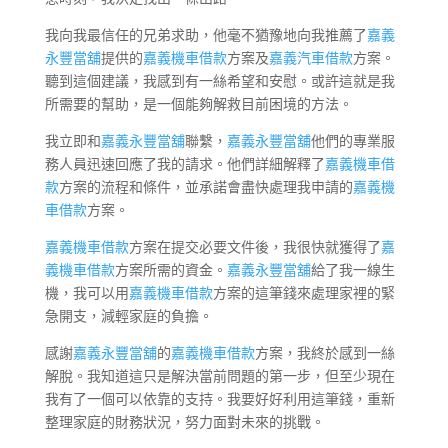
我向我最信任的兄弟求助，他毫不猶豫地向我推薦了
嘉義
永豐當舖
提供的
嘉義機車借款
方案及
嘉義汽車借款
方案。
聽到這個建議，我感到有一絲希望和安慰。或許這就是我
所需要的幫助，是一個能夠解救目前困境的方法。
我立即和
嘉義永豐當舖
聯繫，
嘉義永豐當舖
他們的專業服
務人員迅速回應了我的請求。他們詳細解釋了
嘉義機車借
款
方案的流程和條件，並承諾會盡快處理我申請的
嘉義機
車借款
方案。
嘉義機車借款
方案在提交必要文件後，我很快就獲得了
嘉
義機車借款
方案所需的資金。
嘉義永豐當舖
給了我一線生
機，我可以用
嘉義機車借款
方案的這筆錢來處理家裡的緊
急開支，減輕家庭的負擔。
感謝
嘉義永豐當舖
的
嘉義機車借款
方案，我終於感到一絲
解脫。我知道這只是解決當前問題的第一步，但至少現在
我有了一個可以依靠的支持。我要好好利用這筆錢，重新
整理家庭的財務狀況，努力面對未來的挑戰。