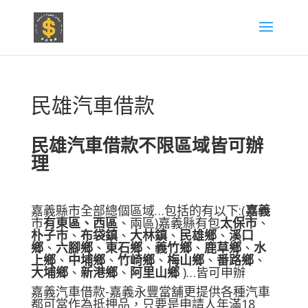
民雄汽車借款
民雄汽車借款不限區域皆可辦
理
嘉義縣市全部總個區域…包括的有以下:(
嘉義
市
有東區、西區
、兩區)嘉義縣有包
太保市
、
朴子市
、
布袋鎮
、
大林鎮
、
民雄鄉
、
溪口
鄉
、
六腳鄉
、
東石鄉
、
義竹鄉
、
鹿草鄉
、
水
上鄉
、
中埔鄉
、
竹崎鄉
、
梅山鄉
、
番路鄉
、
大埔鄉
、
新港鄉
、
阿里山鄉
)…皆可申辦
嘉義汽車借款-嘉義永豐當舖更提供各種汽車
都可當作為抵押品，只要是申請人年滿18