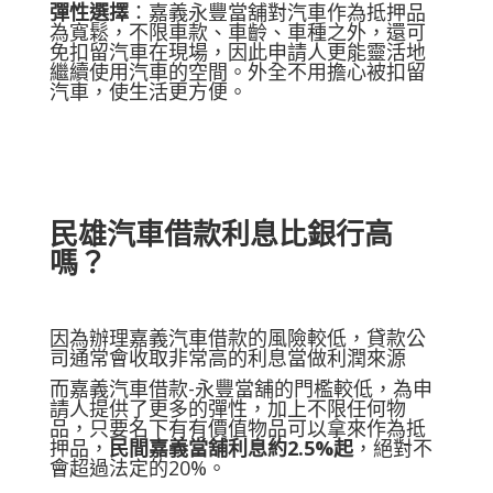
彈性選擇
：嘉義永豐當舖對汽車作為抵押品
為寬鬆，不限車款、車齡、車種之外，還可
免扣留汽車在現場，因此申請人更能靈活地
繼續使用汽車的空間。外全不用擔心被扣留
汽車，使生活更方便。
民雄汽車借款
利息比銀行高
嗎？
因為辦理嘉義汽車借款的風險較低，貸款公
司通常會收取非常高的利息當做利潤來源
而嘉義汽車借款-永豐當舖的門檻較低，為申
請人提供了更多的彈性，加上不限任何物
品，只要名下有有價值物品可以拿來作為抵
押品，
民間嘉義當舖利息約2.5%起
，絕對不
會超過法定的20%。