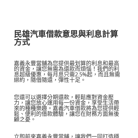
民雄汽車借款
意思與利息計算
方式
嘉義永豐當舖為您提供最划算的利息和最高
的資金，讓您無需為還款而煩惱！我們的利
息超級優惠，每月息只需2.5%起，而且無需
綁約，隨借隨還，彈性十足。
您還可以選擇分期還款，輕鬆應對資金壓
力，讓您放心運用每一份資金，享受生活帶
來的種種樂趣。嘉義汽車借款將為您提供輕
鬆、便利的借款體驗，讓您在財務方面無後
顧之憂。
立即前來嘉義永豐當舖，讓我們一同打造穩